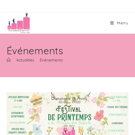
Skip
to
content
Menu
Événements
>
Actualités
>
Événements