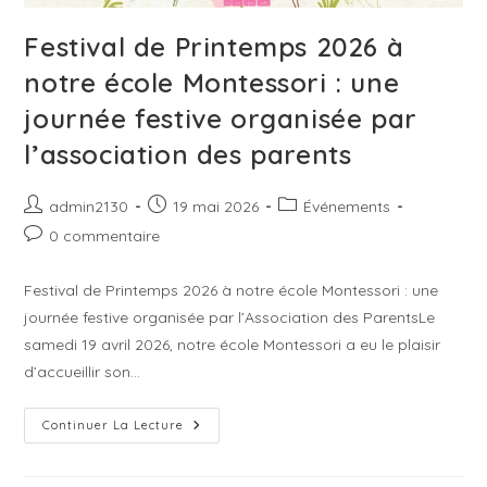
Festival de Printemps 2026 à
notre école Montessori : une
journée festive organisée par
l’association des parents
Auteur/autrice
Publication
Post
admin2130
19 mai 2026
Événements
de
publiée :
category:
Commentaires
0 commentaire
la
de
publication :
la
Festival de Printemps 2026 à notre école Montessori : une
publication :
journée festive organisée par l’Association des ParentsLe
samedi 19 avril 2026, notre école Montessori a eu le plaisir
d’accueillir son…
Festival
Continuer La Lecture
De
Printemps
2026