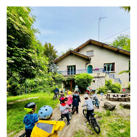
À
Notre
École
Montessori
:
Une
Journée
Festive
Organisée
Par
L’association
Des
Parents