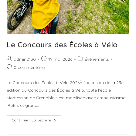
Le Concours des Écoles à Vélo
Auteur/autrice
Publication
Post
admin2130
19 mai 2026
Événements
de
publiée :
category:
Commentaires
0 commentaire
la
de
publication :
la
Le Concours des Écoles à Vélo 2026À l’occasion de la 23e
publication :
édition du Concours des Écoles à Vélo, toute l’école
Montessori de Grenoble s’est mobilisée avec enthousiasme
!Petits et grands…
Le
Continuer La Lecture
Concours
Des
Écoles