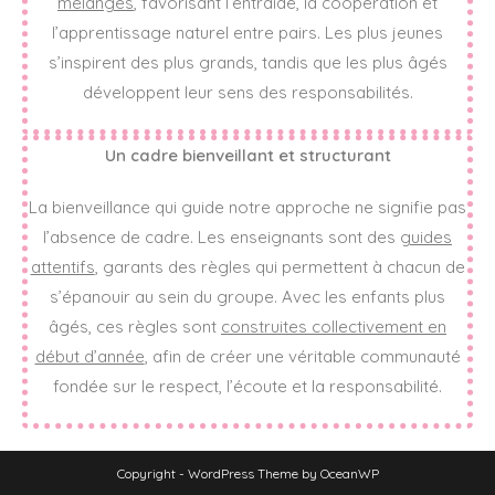
mélangés
, favorisant l’entraide, la coopération et
l’apprentissage naturel entre pairs. Les plus jeunes
s’inspirent des plus grands, tandis que les plus âgés
développent leur sens des responsabilités.
Un cadre bienveillant et structurant
La bienveillance qui guide notre approche ne signifie pas
l’absence de cadre. Les enseignants sont des
guides
attentifs
, garants des règles qui permettent à chacun de
s’épanouir au sein du groupe. Avec les enfants plus
âgés, ces règles sont
construites collectivement en
début d’année
, afin de créer une véritable communauté
fondée sur le respect, l’écoute et la responsabilité.
Copyright - WordPress Theme by OceanWP